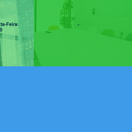
ta-Feira:
-
0